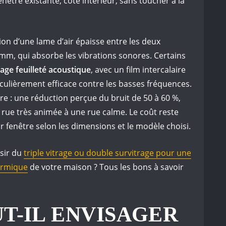
 fenêtre existante, côté intérieur, sans toucher à la
ion d’une lame d’air épaisse entre les deux
0 mm, qui absorbe les vibrations sonores. Certains
rage feuilleté acoustique
, avec un film intercalaire
iculièrement efficace contre les basses fréquences.
ire : une réduction perçue du bruit de 50 à 60 %,
e rue très animée à une rue calme. Le coût reste
r fenêtre selon les dimensions et le modèle choisi.
isir du
triple vitrage ou double survitrage pour une
ermique
de votre maison ? Tous les bons à savoir
T-IL ENVISAGER