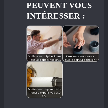
PEUVENT VOUS
INTÉRESSER :
Outils pour crépi intérieur
Pate autodurcissante :
: lesquels choisir selon…
quelle peinture choisir ?
Mettre sur map sur de la
mousse expansive : est-
ce…