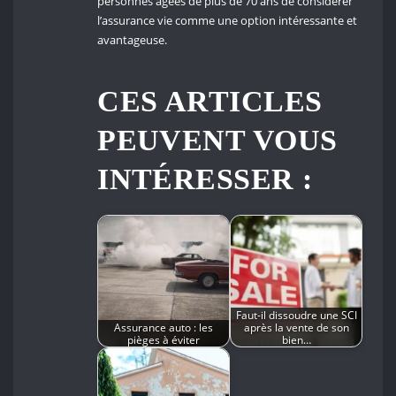
personnes âgées de plus de 70 ans de considérer
l’assurance vie comme une option intéressante et
avantageuse.
CES ARTICLES
PEUVENT VOUS
INTÉRESSER :
Faut-il dissoudre une SCI
Assurance auto : les
après la vente de son
pièges à éviter
bien…